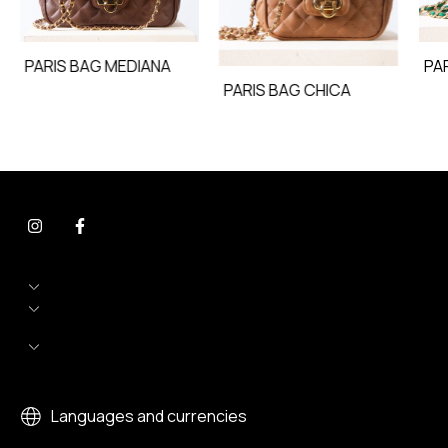
PARIS BAG MEDIANA
PA
PARIS BAG CHICA
Languages and currencies