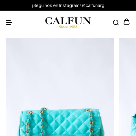
¡Seguinos en Instagram! @calfunarg