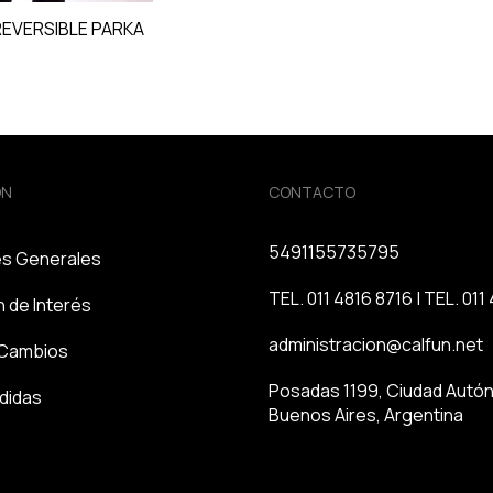
REVERSIBLE PARKA
ÓN
CONTACTO
5491155735795
es Generales
TEL. 011 4816 8716 | TEL. 01
n de Interés
administracion@calfun.net
e Cambios
Posadas 1199, Ciudad Autó
edidas
Buenos Aires, Argentina