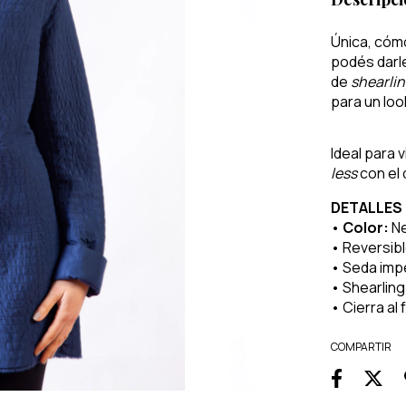
Única, cómo
podés darl
de
shearli
para un lo
Ideal para 
less
con el
DETALLES
•
Color:
Ne
• Reversib
• Seda im
• Shearling 
• Cierra al
COMPARTIR