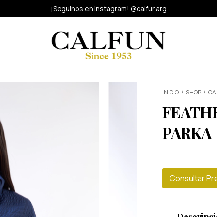
¡Seguinos en Instagram! @calfunarg
INICIO
/
SHOP
/
CA
FEATH
PARKA
Consultar Pr
Descripci