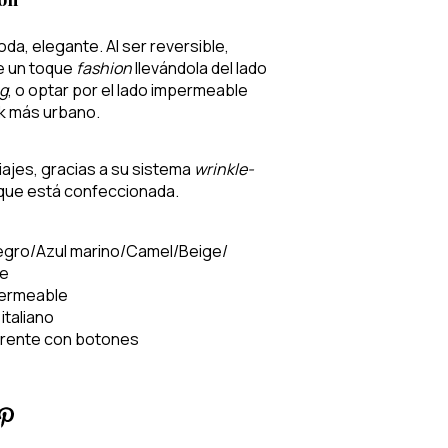
da, elegante. Al ser reversible,
e un toque
fashion
llevándola del lado
ng
, o optar por el lado impermeable
ok más urbano.
viajes, gracias a su sistema
wrinkle-
 que está confeccionada.
gro/Azul marino/Camel/Beige/
le
permeable
italiano
 frente con botones