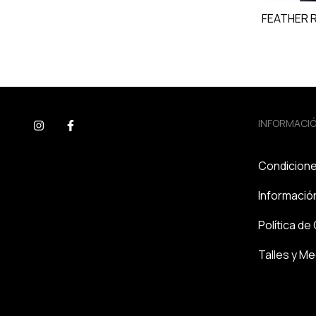
FEATHER 
INFORMACI
Condicion
Informació
Política d
Talles y M