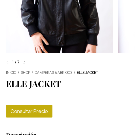
1
/
7
INICIO
/
SHOP
/
CAMPERAS & ABRIGOS
/
ELLE JACKET
ELLE JACKET
Consultar Precio